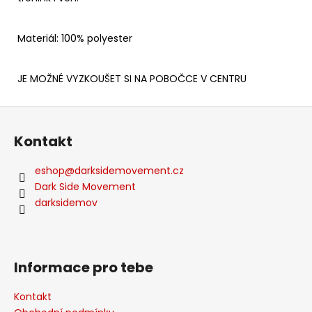
Materiál: 100% polyester
JE MOŽNÉ VYZKOUŠET SI NA POBOČCE V CENTRU
Z
á
Kontakt
p
a
eshop
@
darksidemovement.cz
t
Dark Side Movement
í
darksidemov
Informace pro tebe
Kontakt