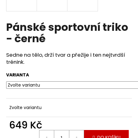
a
j
í
Pánské sportovní triko
t
- černé
?
Sedne na tělo, drží tvar a přežije i ten nejtvrdší
trénink.
HLEDAT
VARIANTA
D
o
Zvolte variantu
p
o
649 Kč
r
u
Měrná
DO KOŠÍKU