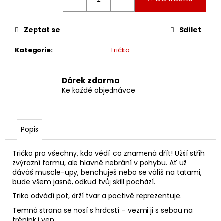
č
cena:
u
j
Zeptat se
Sdílet
e
m
Kategorie
:
Trička
e
Dárek zdarma
TRIKO
Ke každé objednávce
UNISEX
-
ČERNÉ
499
Popis
Kč
Tričko pro všechny, kdo vědí, co znamená dřít! Užší střih
zvýrazní formu, ale hlavně nebrání v pohybu. Ať už
dáváš muscle-upy, benchuješ nebo se válíš na tatami,
bude všem jasné, odkud tvůj skill pochází.
Triko odvádí pot, drží tvar a poctivě reprezentuje.
Temná strana se nosí s hrdostí – vezmi ji s sebou na
trénink i ven.