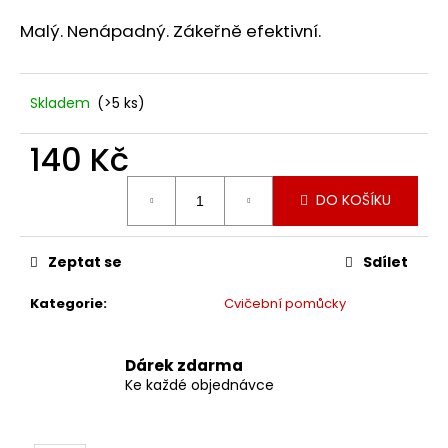
a
Malý. Nenápadný. Zákeřně efektivní.
j
í
t
Skladem
(>5 ks)
?
140 Kč
Měrná
DO KOŠÍKU
cena:
HLEDAT
Zeptat se
Sdílet
Kategorie
:
Cvičební pomůcky
D
o
p
Dárek zdarma
o
Ke každé objednávce
r
u