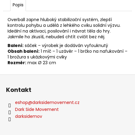
č
Popis
u
j
Overball zapne hluboký stabilizační systém, zlepší
e
kontrolu pohybu a udělá z lehkého cviku solidní výzvu.
m
Ideální na aktivaci, posilování i návrat těla do hry.
e
Jakmile ho zkusíš, nebudeš chtít cvičit bez něj.
Balení:
sáček – výrobek je dodáván vyfouknutý
Obsah balení:
1 míč – 1 uzávěr – 1 brčko na nafukování –
PÁNSKÉ
SPORTOVNÍ
1 brožura s ukázkovými cviky
TRIKO
Rozměr:
max Ø 23 cm
-
BÍLÉ
Z
649
á
Kč
Kontakt
p
a
eshop
@
darksidemovement.cz
t
Dark Side Movement
í
darksidemov